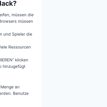
Hack?
eifen, müssen die
 Browsers müssen
n und Spieler die
iele Ressourcen
RIEREN“ klicken
o hinzugefügt
e Menge an
werden. Benutze