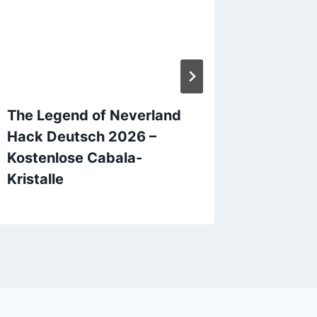
The Legend of Neverland
Lords 
Hack Deutsch 2026 –
Deutsc
Kostenlose Cabala-
Kostenl
Kristalle