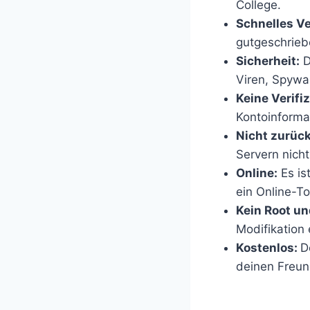
College.
Schnelles V
gutgeschrieb
Sicherheit:
D
Viren, Spywar
Keine Verifi
Kontoinforma
Nicht zurück
Servern nicht
Online:
Es is
ein Online-Too
Kein Root un
Modifikation 
Kostenlos:
D
deinen Freun