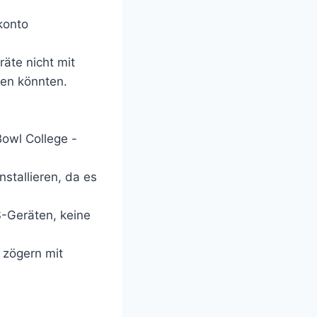
konto
äte nicht mit
gen könnten.
Bowl College -
stallieren, da es
S-Geräten, keine
u zögern mit