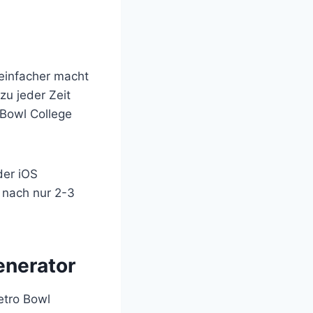
 einfacher macht
u jeder Zeit
 Bowl College
der iOS
 nach nur 2-3
enerator
etro Bowl