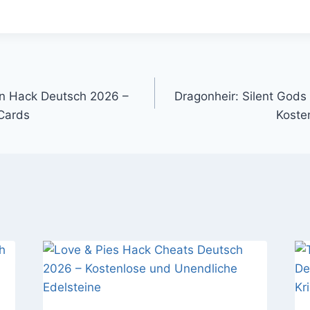
gation
en Hack Deutsch 2026 –
Dragonheir: Silent God
Cards
Koste