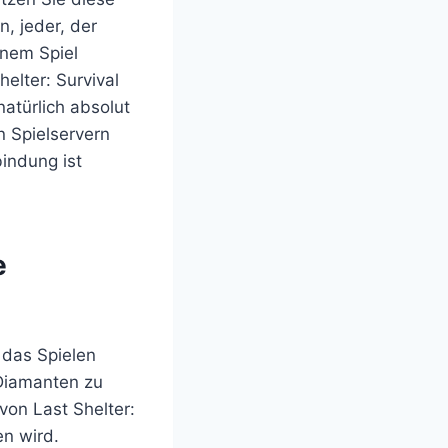
, jeder, der
inem Spiel
helter: Survival
atürlich absolut
n Spielservern
indung ist
e
 das Spielen
Diamanten zu
von Last Shelter:
en wird.