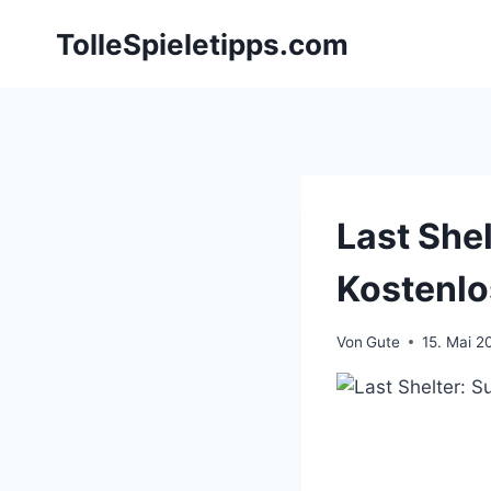
Zum
TolleSpieletipps.com
Inhalt
springen
Last She
Kostenl
Von
Gute
15. Mai 2