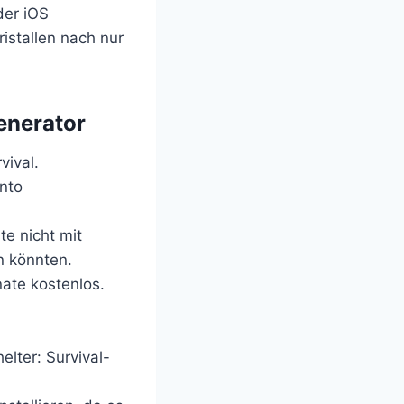
der iOS
stallen nach nur
enerator
vival.
nto
e nicht mit
n könnten.
nate kostenlos.
elter: Survival-