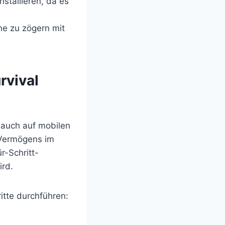
stallieren, da es
hne zu zögern mit
rvival
 auch auf mobilen
 Vermögens im
r-Schritt-
ird.
itte durchführen: