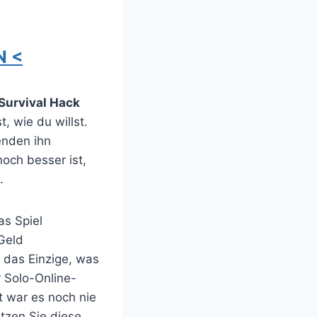
N <
 Survival Hack
, wie du willst.
enden ihn
noch besser ist,
.
as Spiel
Geld
 das Einzige, was
 Solo-Online-
 war es noch nie
utzen Sie diese