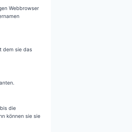
bigen Webbrowser
zernamen
it dem sie das
anten.
bis die
nn können sie sie