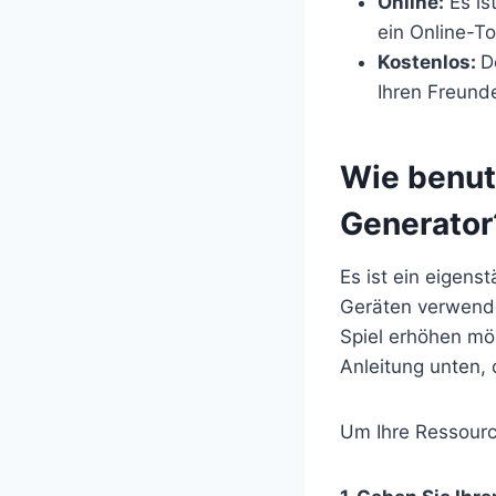
Online:
Es is
ein Online-Too
Kostenlos:
D
Ihren Freund
​Wie benut
Generator
Es ist ein eigens
Geräten verwende
Spiel erhöhen möc
Anleitung unten,
Um Ihre Ressourc