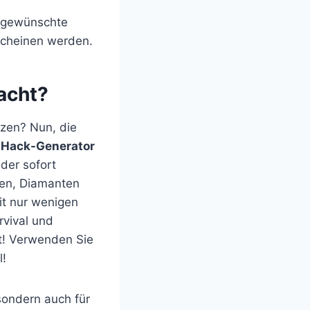
e gewünschte
scheinen werden.
dacht?
tzen? Nun, die
-Hack-Generator
der sofort
nten, Diamanten
it nur wenigen
rvival und
t! Verwenden Sie
l!
 sondern auch für