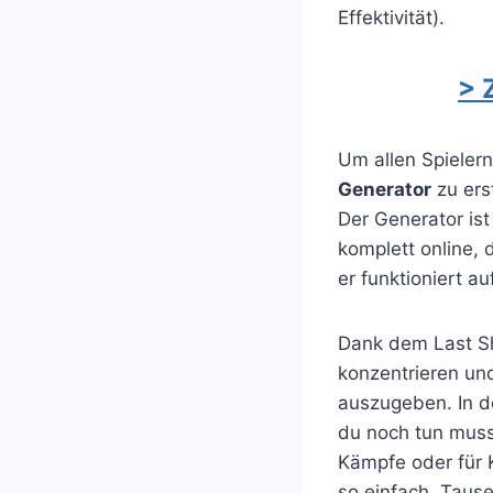
Effektivität).
> 
Um allen Spieler
Generator
zu ers
Der Generator ist
komplett online, 
er funktioniert a
Dank dem Last She
konzentrieren un
auszugeben. In d
du noch tun muss
Kämpfe oder für 
so einfach, Tause