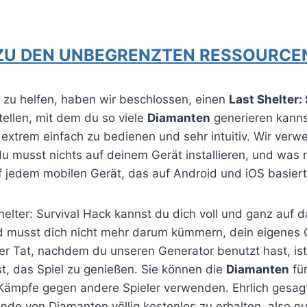
ZU DEN UNBEGRENZTEN RESSOURCE
n zu helfen, haben wir beschlossen, einen
Last Shelter:
tellen, mit dem du so viele
Diamanten
generieren kannst
 extrem einfach zu bedienen und sehr intuitiv. Wir verw
du musst nichts auf deinem Gerät installieren, und was 
uf jedem mobilen Gerät, das auf Android und iOS basiert
lter: Survival Hack kannst du dich voll und ganz auf d
d musst dich nicht mehr darum kümmern, dein eigenes 
er Tat, nachdem du unseren Generator benutzt hast, ist
t, das Spiel zu genießen. Sie können die
Diamanten
für
Kämpfe gegen andere Spieler verwenden. Ehrlich gesagt
nde von Diamanten völlig kostenlos zu erhalten, also n