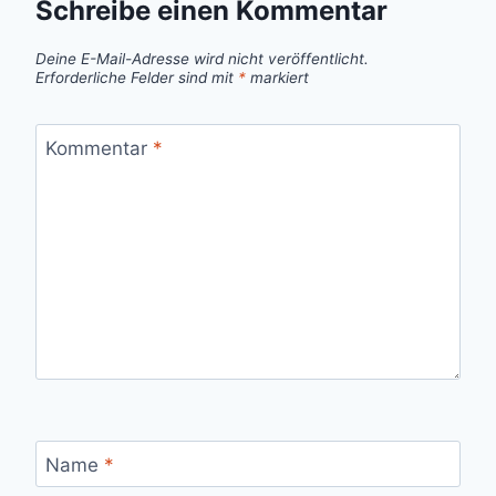
Schreibe einen Kommentar
Deine E-Mail-Adresse wird nicht veröffentlicht.
Erforderliche Felder sind mit
*
markiert
Kommentar
*
Name
*