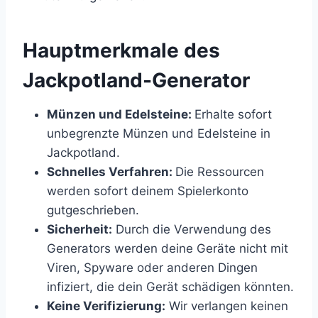
​Hauptmerkmale des
Jackpotland-Generator
Münzen und Edelsteine:
Erhalte sofort
unbegrenzte Münzen und Edelsteine in
Jackpotland.
Schnelles Verfahren:
Die Ressourcen
werden sofort deinem Spielerkonto
gutgeschrieben.
Sicherheit:
Durch die Verwendung des
Generators werden deine Geräte nicht mit
Viren, Spyware oder anderen Dingen
infiziert, die dein Gerät schädigen könnten.
Keine Verifizierung:
Wir verlangen keinen